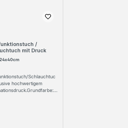
funktionstuch /
uchtuch mit Druck
24x40cm
unktionstuch/Schlauchtuc
lusive hochwertigem
ationsdruck.Grundfarbe:
ylisch, modern und
tens empfohlen!
duell bedruckte
Halstücher sind nicht nur
 kalten Jahreszeit beliebte