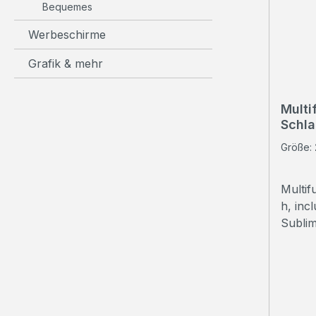
Bequemes
Werbeschirme
Grafik & mehr
Multi
Schla
Größe:
Multif
h, inc
Sublim
weißSt
wärms
Indivi
Kopf-/
in der