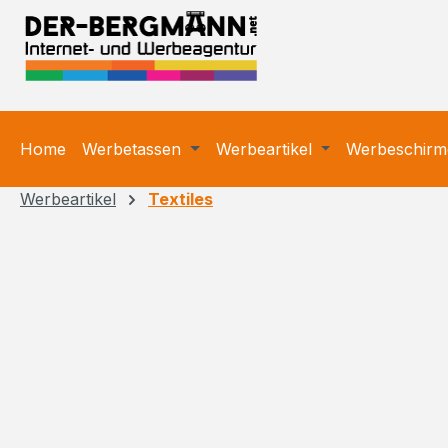
m Hauptinhalt springen
Zur Suche springen
Zur Hauptnavigation springen
Home
Werbetassen
Werbeartikel
Werbeschirm
Werbeartikel
Textiles