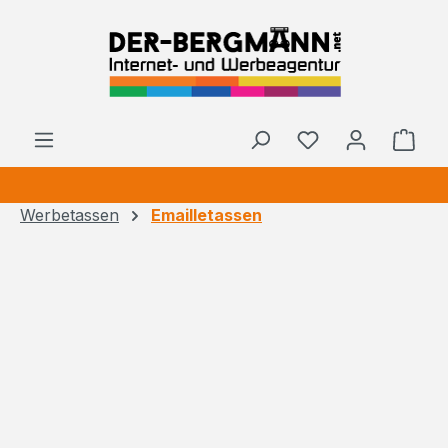
Zum Hauptinhalt springen
Ware
Werbetassen
Emailletassen