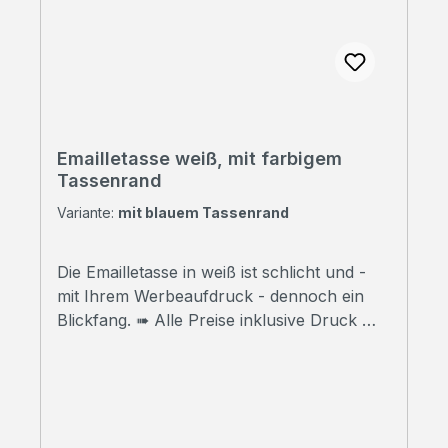
Emailletasse weiß, mit farbigem
Tassenrand
Variante:
mit blauem Tassenrand
Die Emailletasse in weiß ist schlicht und -
mit Ihrem Werbeaufdruck - dennoch ein
Blickfang. ➠ Alle Preise inklusive Druck Wir
bedrucken Ihre Tassen mit hochwertigem
Sublimationsdruck in Fotoqualität. ➠
Druckfreigabe Vor Beginn der Produktion
erhalten Sie einen Korrekturabzug. Erst
danach beginnen wir mit dem Druck der