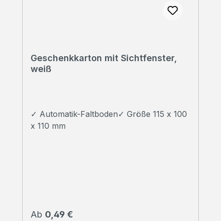
Geschenkkarton mit Sichtfenster,
weiß
✓ Automatik-Faltboden✓ Größe 115 x 100
x 110 mm
Regulärer Preis:
Ab
0,49 €