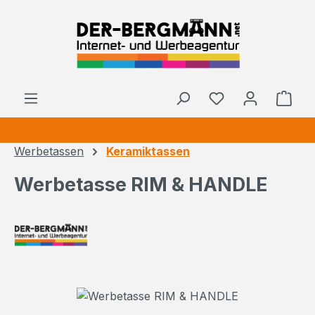
Zum Hauptinhalt springen
Ware
Werbetassen
Keramiktassen
Werbetasse RIM & HANDLE
Bildergalerie überspringen