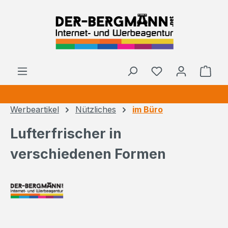
Zum Hauptinhalt springen
Ware
Werbeartikel
Nützliches
im Büro
Lufterfrischer in
verschiedenen Formen