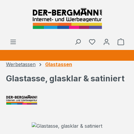
Zum Hauptinhalt springen
Ware
Werbetassen
Glastassen
Glastasse, glasklar & satiniert
Bildergalerie überspringen