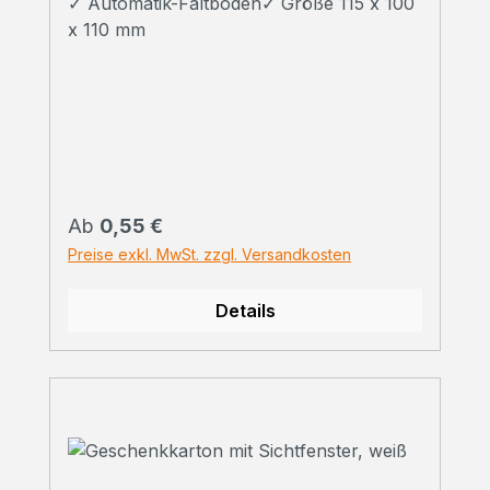
✓ Automatik-Faltboden✓ Größe 115 x 100
x 110 mm
Regulärer Preis:
Ab
0,55 €
Preise exkl. MwSt. zzgl. Versandkosten
Details