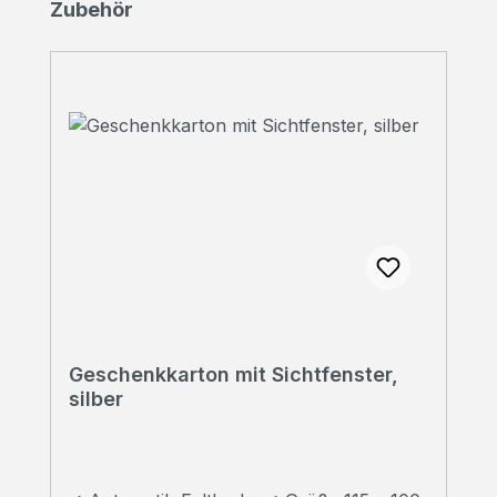
Produktgalerie überspringen
Zubehör
Geschenkkarton mit Sichtfenster,
silber