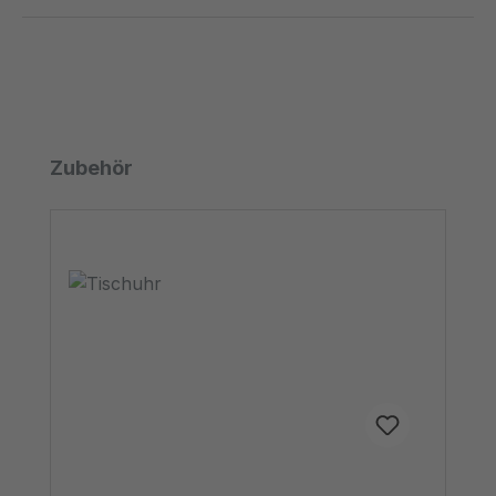
Produktgalerie überspringen
Zubehör