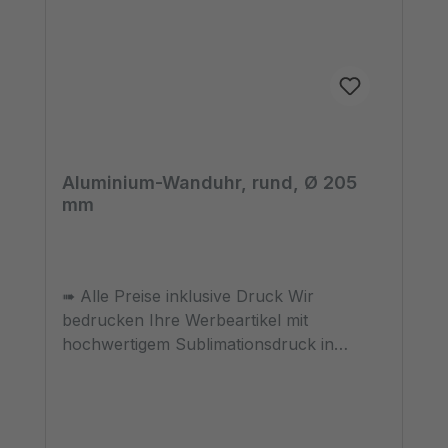
Aluminium-Wanduhr, rund, Ø 205
mm
➠ Alle Preise inklusive Druck Wir
bedrucken Ihre Werbeartikel mit
hochwertigem Sublimationsdruck in
Fotoqualität. ➠ Druckfreigabe Vor Beginn
der Produktion erhalten Sie einen
Korrekturabzug. Erst danach beginnen wir
mit dem Druck der bestellten