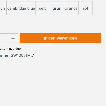
aun
cambridge blue
gelb
grün
orange
rot
 Anzahl: Gib den gewünschten Wert ein 
In den Warenkorb
ttel hinzufügen
mmer:
SW10021M.7