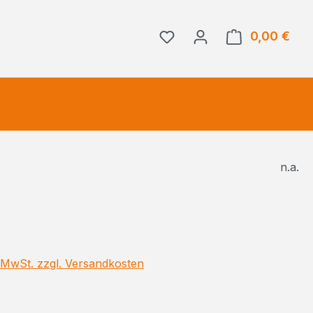
0,00 €
Ware
n.a.
eis:
. MwSt. zzgl. Versandkosten
ählen