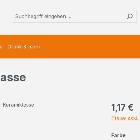
e
Grafik & mehr
tasse
Regulärer Pr
1,17 €
Preise exkl
ausw
Farbe