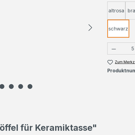
altrosa
br
schwarz
Produkt
Zum Merkze
Produktnu
öffel für Keramiktasse"