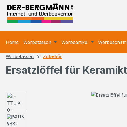
m Hauptinhalt springen
Zur Suche springen
Zur Hauptnavigation springen
Home
Werbetassen
Werbeartikel
Werbeschirm
Werbetassen
Zubehör
Ersatzlöffel für Keramik
Bildergalerie überspringen