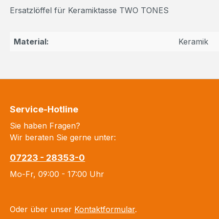
Ersatzlöffel für Keramiktasse TWO TONES
Material:
Keramik
Service-Hotline
Sie haben Fragen?
Wir beraten Sie gerne unter:
07223 - 28353-0
Mo-Fr, 09:00 - 17:00 Uhr
Oder über unser
Kontaktformular
.