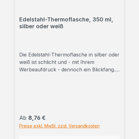
Edelstahl-Thermoflasche, 350 ml,
silber oder weiß
Die Edelstahl-Thermoflasche in silber oder
weiß ist schlicht und - mit Ihrem
Werbeaufdruck - dennoch ein Blickfang.
➠ Alle Preise inklusive Druck Wir
bedrucken Ihre Thermoflaschen mit
hochwertigem Sublimationsdruck in
Fotoqualität. ➠ Druckfreigabe Vor Beginn
der Produktion erhalten Sie einen
Korrekturabzug. Erst danach beginnen wir
Regulärer Preis:
Ab
8,76 €
mit dem Druck der bestellten
Preise exkl. MwSt. zzgl. Versandkosten
Gesamtmenge.Selbstverständlich können
wir Ihnen vorab auch ein bedrucktes