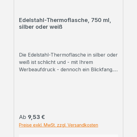
Edelstahl-Thermoflasche, 750 ml,
silber oder weiß
Die Edelstahl-Thermoflasche in silber oder
weiß ist schlicht und - mit Ihrem
Werbeaufdruck - dennoch ein Blickfang.
➠ Alle Preise inklusive Druck Wir
bedrucken Ihre Thermoflasche mit
hochwertigem Sublimationsdruck in
Fotoqualität. ➠ Druckfreigabe Vor Beginn
der Produktion erhalten Sie einen
Korrekturabzug. Erst danach beginnen wir
Regulärer Preis:
Ab
9,53 €
mit dem Druck der bestellten
Preise exkl. MwSt. zzgl. Versandkosten
Gesamtmenge.Selbstverständlich können
wir Ihnen vorab auch ein bedrucktes