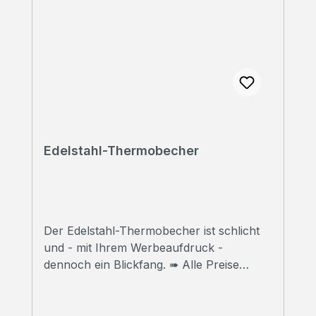
Edelstahl-Thermobecher
Der Edelstahl-Thermobecher ist schlicht
und - mit Ihrem Werbeaufdruck -
dennoch ein Blickfang. ➠ Alle Preise
inklusive Druck Wir bedrucken Ihre
Thermobecher mit hochwertigem
Sublimationsdruck in Fotoqualität. ➠