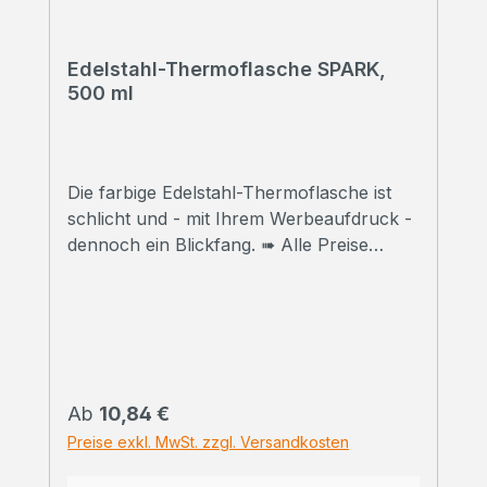
Edelstahl-Thermoflasche SPARK,
500 ml
Die farbige Edelstahl-Thermoflasche ist
schlicht und - mit Ihrem Werbeaufdruck -
dennoch ein Blickfang. ➠ Alle Preise
inklusive Druck Wir bedrucken Ihre
Thermoflaschen mit hochwertigem
Sublimationsdruck in Fotoqualität. ➠
Druckfreigabe Vor Beginn der Produktion
erhalten Sie einen Korrekturabzug. Erst
danach beginnen wir mit dem Druck der
Regulärer Preis:
Ab
10,84 €
bestellten
Preise exkl. MwSt. zzgl. Versandkosten
Gesamtmenge.Selbstverständlich können
wir Ihnen vorab auch ein bedrucktes