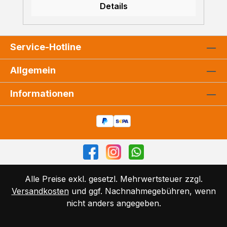
Details
Handmuster zusenden. Kontaktieren Sie
uns einfach zu den Konditionen. ➠
Persönliche Beratung Sie haben Fragen?
Wir beraten Sie gerne!Rufen Sie uns an
Service-Hotline
unter 07223 28353-0
Allgemein
Informationen
Alle Preise exkl. gesetzl. Mehrwertsteuer zzgl.
Versandkosten
und ggf. Nachnahmegebühren, wenn
nicht anders angegeben.