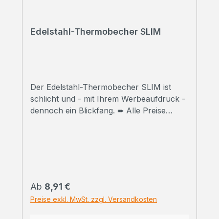
Edelstahl-Thermobecher SLIM
Der Edelstahl-Thermobecher SLIM ist
schlicht und - mit Ihrem Werbeaufdruck -
dennoch ein Blickfang. ➠ Alle Preise
inklusive Druck Wir bedrucken Ihre
Thermobecher mit hochwertigem
Sublimationsdruck in Fotoqualität. ➠
Druckfreigabe Vor Beginn der Produktion
erhalten Sie einen Korrekturabzug. Erst
danach beginnen wir mit dem Druck der
Regulärer Preis:
Ab
8,91 €
bestellten
Preise exkl. MwSt. zzgl. Versandkosten
Gesamtmenge.Selbstverständlich können
wir Ihnen vorab auch ein bedrucktes