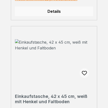
uns einfach zu den Konditionen. ➠
Persönliche Beratung Sie haben Fragen?
Details
Wir beraten Sie gerne!Rufen Sie uns an
unter 07223 28353-0
Einkaufstasche, 42 x 45 cm, weiß
mit Henkel und Faltboden