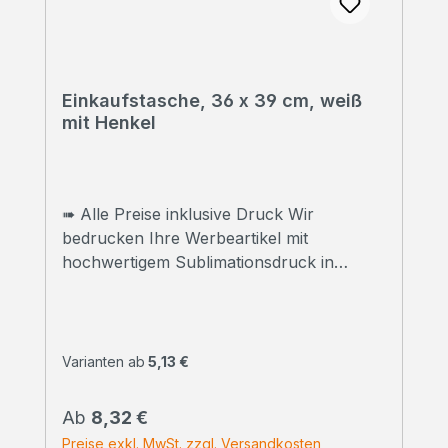
Einkaufstasche, 36 x 39 cm, weiß
mit Henkel
➠ Alle Preise inklusive Druck Wir
bedrucken Ihre Werbeartikel mit
hochwertigem Sublimationsdruck in
Fotoqualität. ➠ Druckfreigabe Vor Beginn
der Produktion erhalten Sie einen
Korrekturabzug. Erst danach beginnen wir
mit dem Druck der bestellten
Varianten ab
5,13 €
Gesamtmenge.Selbstverständlich können
wir Ihnen vorab auch ein bedrucktes
Regulärer Preis:
Ab
8,32 €
Handmuster zusenden. Kontaktieren Sie
Preise exkl. MwSt. zzgl. Versandkosten