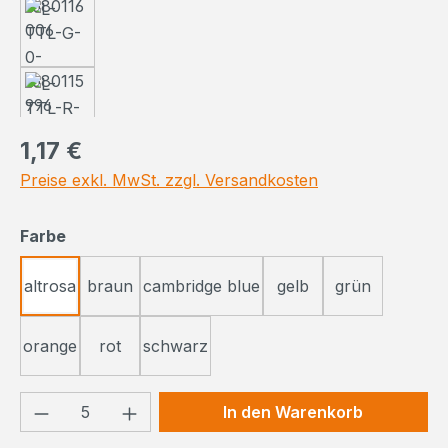
Regulärer Preis:
1,17 €
Preise exkl. MwSt. zzgl. Versandkosten
auswählen
Farbe
altrosa
braun
cambridge blue
gelb
grün
orange
rot
schwarz
Produkt Anzahl: Gib den gewünschten We
In den Warenkorb