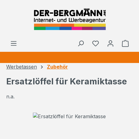
Zum Hauptinhalt springen
Ware
Werbetassen
Zubehör
Ersatzlöffel für Keramiktasse
n.a.
Bildergalerie überspringen