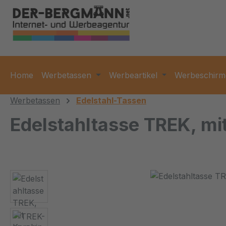
m Hauptinhalt springen
Zur Suche springen
Zur Hauptnavigation springen
Home
Werbetassen
Werbeartikel
Werbeschirm
Werbetassen
Edelstahl-Tassen
Edelstahltasse TREK, mi
Bildergalerie überspringen