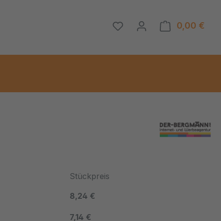
0,00 €
Ware
Stückpreis
8,24 €
7,14 €