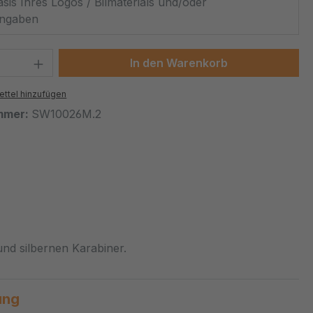
sis Ihres Logos / Bilmaterials und/oder
ngaben
 Anzahl: Gib den gewünschten Wert ein 
In den Warenkorb
ttel hinzufügen
mmer:
SW10026M.2
und silbernen Karabiner.
ung