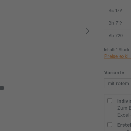
Bis
179
Bis
719
Ab
720
Inhalt:
1 Stück
Preise exkl
au
Variante
mit rotem
Indivi
Zum B
Excel-
Erste