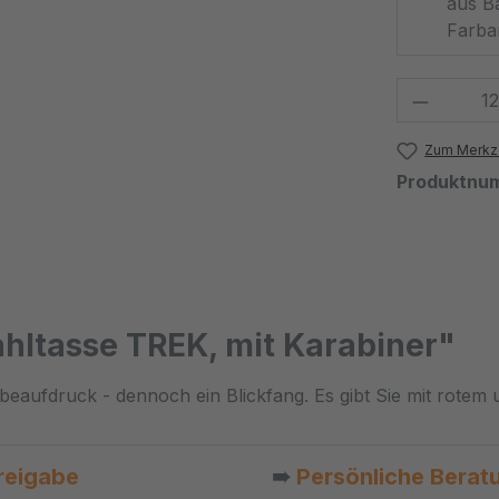
aus Ba
Farba
Produkt
Zum Merkze
Produktnu
hltasse TREK, mit Karabiner"
rbeaufdruck - dennoch ein Blickfang. Es gibt Sie mit rotem 
reigabe
➠
Persönliche Berat