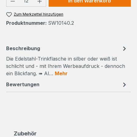
In den Warenkorb
Zum Merkzettel hinzufügen
Produktnummer:
SW10140.2
Beschreibung
Die Edelstahl-Trinkflasche in silber oder weiß ist
schlicht und - mit Ihrem Werbeaufdruck - dennoch
ein Blickfang. ➠ Al…
Mehr
Bewertungen
Produktgalerie überspringen
Zubehör