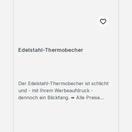
Edelstahl-Thermobecher
Der Edelstahl-Thermobecher ist schlicht
und - mit Ihrem Werbeaufdruck -
dennoch ein Blickfang. ➠ Alle Preise
inklusive Druck Wir bedrucken Ihre
Thermobecher mit hochwertigem
Sublimationsdruck in Fotoqualität. ➠
Druckfreigabe Vor Beginn der Produktion