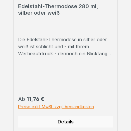
Edelstahl-Thermodose 280 ml,
silber oder weiß
Die Edelstahl-Thermodose in silber oder
weiß ist schlicht und - mit Ihrem
Werbeaufdruck - dennoch ein Blickfang.
➠ Alle Preise inklusive Druck Wir
bedrucken Ihre Thermodosen mit
hochwertigem Sublimationsdruck in
Fotoqualität. ➠ Druckfreigabe Vor Beginn
der Produktion erhalten Sie einen
Korrekturabzug. Erst danach beginnen wir
Regulärer Preis:
Ab
11,76 €
mit dem Druck der bestellten
Preise exkl. MwSt. zzgl. Versandkosten
Gesamtmenge.Selbstverständlich können
wir Ihnen vorab auch ein bedrucktes
Details
Handmuster zusenden. Kontaktieren Sie
uns einfach zu den Konditionen. ➠