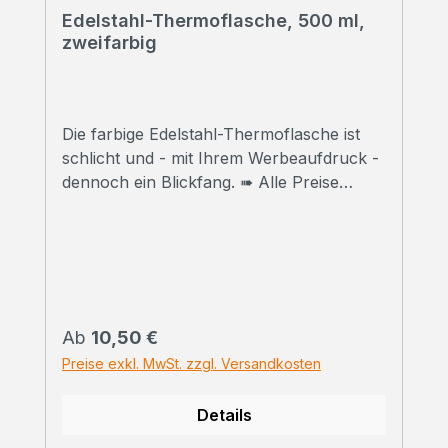
Edelstahl-Thermoflasche, 500 ml,
zweifarbig
Die farbige Edelstahl-Thermoflasche ist
schlicht und - mit Ihrem Werbeaufdruck -
dennoch ein Blickfang. ➠ Alle Preise
inklusive Druck Wir bedrucken Ihre
Thermoflasche mit hochwertigem
Sublimationsdruck in Fotoqualität. ➠
Druckfreigabe Vor Beginn der Produktion
erhalten Sie einen Korrekturabzug. Erst
danach beginnen wir mit dem Druck der
Regulärer Preis:
Ab
10,50 €
bestellten
Preise exkl. MwSt. zzgl. Versandkosten
Gesamtmenge.Selbstverständlich können
wir Ihnen vorab auch ein bedrucktes
Details
Handmuster zusenden. Kontaktieren Sie
uns einfach zu den Konditionen. ➠