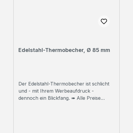
Edelstahl-Thermobecher, Ø 85 mm
Der Edelstahl-Thermobecher ist schlicht
und - mit Ihrem Werbeaufdruck -
dennoch ein Blickfang. ➠ Alle Preise
inklusive Druck Wir bedrucken Ihre
Thermobecher mit hochwertigem
Sublimationsdruck in Fotoqualität. ➠
Druckfreigabe Vor Beginn der Produktion