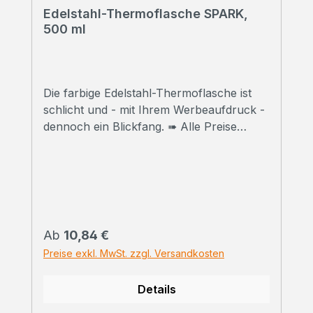
Edelstahl-Thermoflasche SPARK,
500 ml
Die farbige Edelstahl-Thermoflasche ist
schlicht und - mit Ihrem Werbeaufdruck -
dennoch ein Blickfang. ➠ Alle Preise
inklusive Druck Wir bedrucken Ihre
Thermoflaschen mit hochwertigem
Sublimationsdruck in Fotoqualität. ➠
Druckfreigabe Vor Beginn der Produktion
erhalten Sie einen Korrekturabzug. Erst
danach beginnen wir mit dem Druck der
Regulärer Preis:
Ab
10,84 €
bestellten
Preise exkl. MwSt. zzgl. Versandkosten
Gesamtmenge.Selbstverständlich können
wir Ihnen vorab auch ein bedrucktes
Details
Handmuster zusenden. Kontaktieren Sie
uns einfach zu den Konditionen. ➠