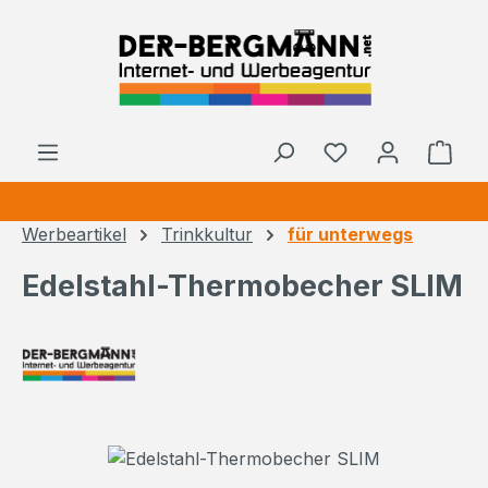
Zum Hauptinhalt springen
Ware
Werbeartikel
Trinkkultur
für unterwegs
Edelstahl-Thermobecher SLIM
Bildergalerie überspringen