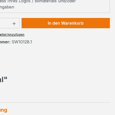
sis Ihres Logos / Bilmaterials und/oder
ngaben
 Anzahl: Gib den gewünschten Wert ein 
In den Warenkorb
ttel hinzufügen
mmer:
SW10128.1
l"
ung