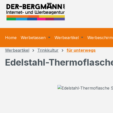
m Hauptinhalt springen
Zur Suche springen
Zur Hauptnavigation springen
Home
Werbetassen
Werbeartikel
Werbeschirm
Werbeartikel
Trinkkultur
für unterwegs
Edelstahl-Thermoflasch
Bildergalerie überspringen