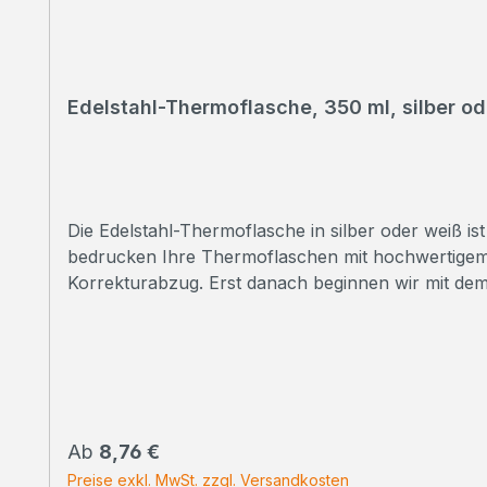
Edelstahl-Thermoflasche, 350 ml, silber od
Die Edelstahl-Thermoflasche in silber oder weiß ist schlicht und
bedrucken Ihre Thermoflaschen mit hochwertigem Sublimationsdruck in Fotoqualität. ➠
Korrekturabzug. Erst danach beginnen wir mit de
Handmuster zusenden. Kontaktieren Sie uns einfach zu den Konditionen. ➠ Persönliche Beratung Sie haben
unter 07223 28353-0
Regulärer Preis:
Ab
8,76 €
Preise exkl. MwSt. zzgl. Versandkosten