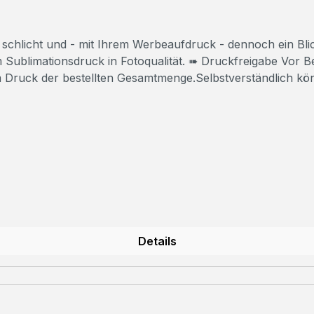
 - mit Ihrem Werbeaufdruck - dennoch ein Blickfang. ➠ Alle Preise inklusive
 Druckfreigabe Vor Beginn der Produktion erhalten Sie einen
m Druck der bestellten Gesamtmenge.Selbstverständlich kö
 Fragen?Wir beraten Sie gerne!Rufen Sie uns an
Details