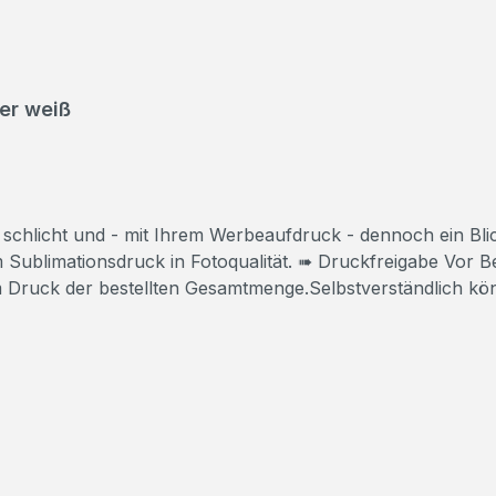
er weiß
 - mit Ihrem Werbeaufdruck - dennoch ein Blickfang. ➠ Alle Preise inklusive
 Druckfreigabe Vor Beginn der Produktion erhalten Sie einen
m Druck der bestellten Gesamtmenge.Selbstverständlich kö
 Fragen?Wir beraten Sie gerne!Rufen Sie uns an