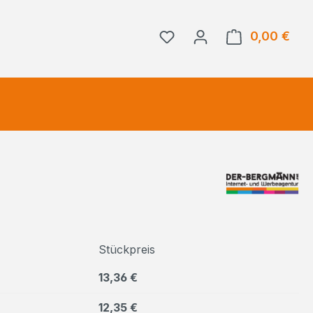
0,00 €
Ware
Stückpreis
13,36 €
12,35 €