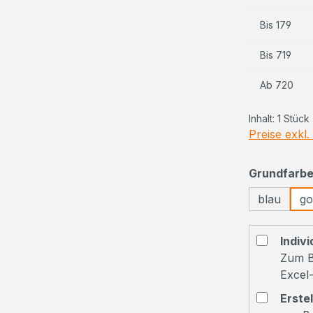
Bis
179
Bis
719
Ab
720
Inhalt:
1 Stück
Preise exkl
Grundfarb
blau
go
Indivi
Zum B
Excel-
Erste