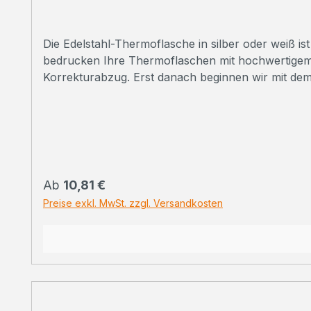
Die Edelstahl-Thermoflasche in silber oder weiß ist schlicht und
bedrucken Ihre Thermoflaschen mit hochwertigem Sublimationsdruck in Fotoqualität. ➠
Korrekturabzug. Erst danach beginnen wir mit de
Handmuster zusenden. Kontaktieren Sie uns einfach zu den Konditionen. ➠ Persönliche Beratung Sie haben
unter 07223 28353-0
Regulärer Preis:
Ab
10,81 €
Preise exkl. MwSt. zzgl. Versandkosten