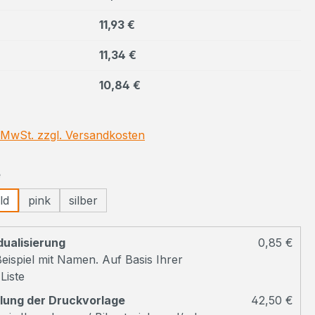
11,93 €
11,34 €
10,84 €
. MwSt. zzgl. Versandkosten
auswählen
e
ld
pink
silber
dualisierung
0,85 €
eispiel mit Namen. Auf Basis Ihrer
Liste
llung der Druckvorlage
42,50 €