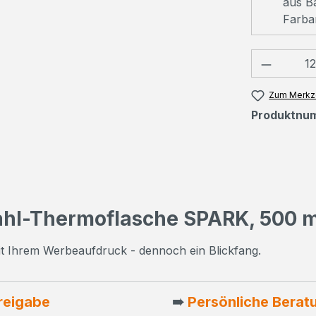
aus Ba
Farba
Produkt
Zum Merkze
Produktnu
ahl-Thermoflasche SPARK, 500 m
mit Ihrem Werbeaufdruck - dennoch ein Blickfang.
reigabe
➠
Persönliche Berat