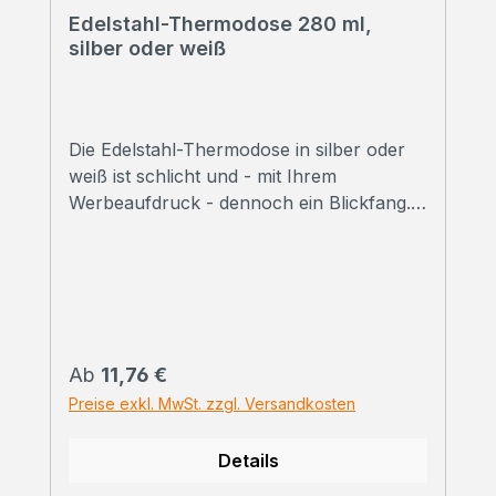
Edelstahl-Thermodose 280 ml,
silber oder weiß
Die Edelstahl-Thermodose in silber oder
weiß ist schlicht und - mit Ihrem
Werbeaufdruck - dennoch ein Blickfang.
➠ Alle Preise inklusive Druck Wir
bedrucken Ihre Thermodosen mit
hochwertigem Sublimationsdruck in
Fotoqualität. ➠ Druckfreigabe Vor Beginn
der Produktion erhalten Sie einen
Korrekturabzug. Erst danach beginnen wir
Regulärer Preis:
Ab
11,76 €
mit dem Druck der bestellten
Preise exkl. MwSt. zzgl. Versandkosten
Gesamtmenge.Selbstverständlich können
wir Ihnen vorab auch ein bedrucktes
Details
Handmuster zusenden. Kontaktieren Sie
uns einfach zu den Konditionen. ➠