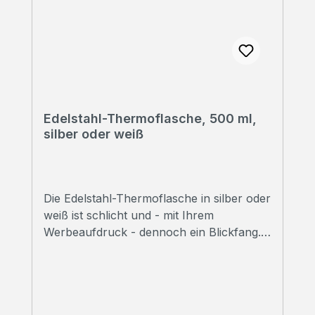
Edelstahl-Thermoflasche, 500 ml,
silber oder weiß
Die Edelstahl-Thermoflasche in silber oder
weiß ist schlicht und - mit Ihrem
Werbeaufdruck - dennoch ein Blickfang.
➠ Alle Preise inklusive Druck Wir
bedrucken Ihre Thermoflasche mit
hochwertigem Sublimationsdruck in
Fotoqualität. ➠ Druckfreigabe Vor Beginn