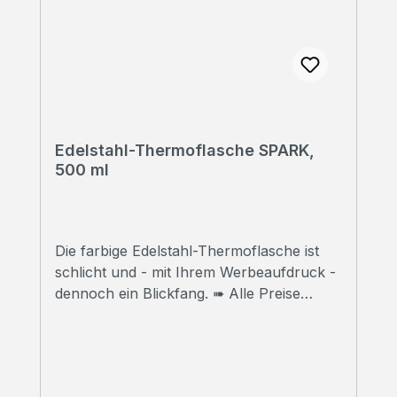
Edelstahl-Thermoflasche SPARK,
500 ml
Die farbige Edelstahl-Thermoflasche ist
schlicht und - mit Ihrem Werbeaufdruck -
dennoch ein Blickfang. ➠ Alle Preise
inklusive Druck Wir bedrucken Ihre
Thermoflaschen mit hochwertigem
Sublimationsdruck in Fotoqualität. ➠
Druckfreigabe Vor Beginn der Produktion