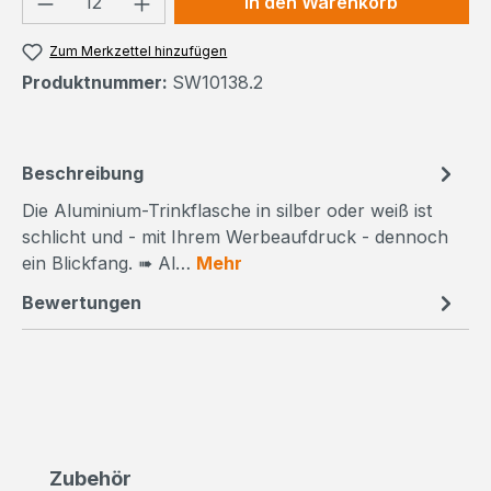
In den Warenkorb
Zum Merkzettel hinzufügen
Produktnummer:
SW10138.2
Beschreibung
Die Aluminium-Trinkflasche in silber oder weiß ist
schlicht und - mit Ihrem Werbeaufdruck - dennoch
ein Blickfang. ➠ Al…
Mehr
Bewertungen
Produktgalerie überspringen
Zubehör