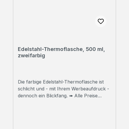
Edelstahl-Thermoflasche, 500 ml,
zweifarbig
Die farbige Edelstahl-Thermoflasche ist
schlicht und - mit Ihrem Werbeaufdruck -
dennoch ein Blickfang. ➠ Alle Preise
inklusive Druck Wir bedrucken Ihre
Thermoflasche mit hochwertigem
Sublimationsdruck in Fotoqualität. ➠
Druckfreigabe Vor Beginn der Produktion