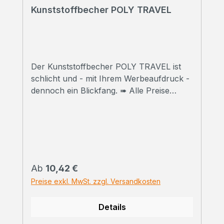
Kunststoffbecher POLY TRAVEL
Der Kunststoffbecher POLY TRAVEL ist
schlicht und - mit Ihrem Werbeaufdruck -
dennoch ein Blickfang. ➠ Alle Preise
inklusive Druck Wir bedrucken Ihre
Thermobecher mit hochwertigem
Sublimationsdruck in Fotoqualität. ➠
Druckfreigabe Vor Beginn der Produktion
erhalten Sie einen Korrekturabzug. Erst
danach beginnen wir mit dem Druck der
Regulärer Preis:
Ab
10,42 €
bestellten
Preise exkl. MwSt. zzgl. Versandkosten
Gesamtmenge.Selbstverständlich können
wir Ihnen vorab auch ein bedrucktes
Details
Handmuster zusenden. Kontaktieren Sie
uns einfach zu den Konditionen. ➠