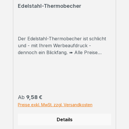
Edelstahl-Thermobecher
Der Edelstahl-Thermobecher ist schlicht
und - mit Ihrem Werbeaufdruck -
dennoch ein Blickfang. ➠ Alle Preise
inklusive Druck Wir bedrucken Ihre
Thermobecher mit hochwertigem
Sublimationsdruck in Fotoqualität. ➠
Druckfreigabe Vor Beginn der Produktion
erhalten Sie einen Korrekturabzug. Erst
danach beginnen wir mit dem Druck der
Regulärer Preis:
Ab
9,58 €
bestellten
Preise exkl. MwSt. zzgl. Versandkosten
Gesamtmenge.Selbstverständlich können
wir Ihnen vorab auch ein bedrucktes
Details
Handmuster zusenden. Kontaktieren Sie
uns einfach zu den Konditionen. ➠