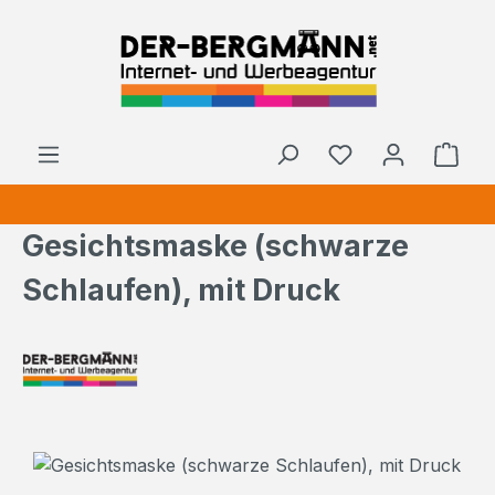
Zum Hauptinhalt springen
Ware
Gesichtsmaske (schwarze
Schlaufen), mit Druck
Bildergalerie überspringen