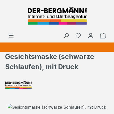
Zum Hauptinhalt springen
Ware
Gesichtsmaske (schwarze
Schlaufen), mit Druck
Bildergalerie überspringen