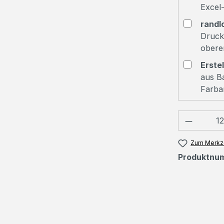
Excel-
randl
Druck
obere
Erste
aus Ba
Farba
Produkt
Zum Merkze
Produktnu