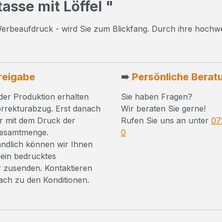
sse mit Löffel "
m Werbeaufdruck - wird Sie zum Blickfang. Durch ihre hochw
reigabe
➠
Persönliche Berat
der Produktion erhalten
Sie haben Fragen?
orrekturabzug. Erst danach
Wir beraten Sie gerne!
r mit dem Druck der
Rufen Sie uns an unter
07
Gesamtmenge.
0
ändlich können wir Ihnen
ein bedrucktes
 zusenden. Kontaktieren
fach zu den Konditionen.