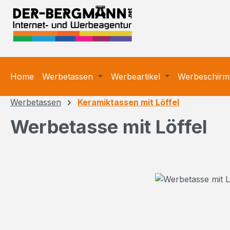
m Hauptinhalt springen
Zur Suche springen
Zur Hauptnavigation springen
Home
Werbetassen
Werbeartikel
Werbeschirm
Werbetassen
Keramiktassen mit Löffel
Werbetasse mit Löffel
Bildergalerie überspringen