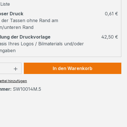
Liste
oser Druck
0,61 €
 der Tassen ohne Rand am
n/unteren Rand
llung der Druckvorlage
42,50 €
sis Ihres Logos / Bilmaterials und/oder
ngaben
 Anzahl: Gib den gewünschten Wert ein 
In den Warenkorb
ttel hinzufügen
mmer:
SW10014M.5