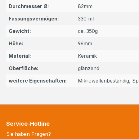
Durchmesser Ø:
82mm
Fassungsvermögen:
330 ml
Gewicht:
ca. 350g
Höhe:
96mm
Material:
Keramik
Oberfläche:
glänzend
weitere Eigenschaften:
Mikrowellenbeständig, S
Service-Hotline
Sie haben Fragen?