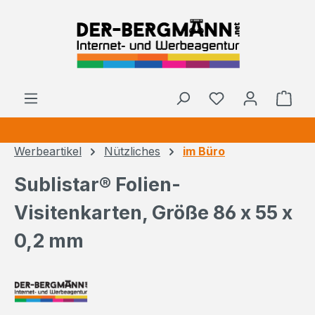
Zum Hauptinhalt springen
Ware
Werbeartikel
Nützliches
im Büro
Sublistar® Folien-
Visitenkarten, Größe 86 x 55 x
0,2 mm