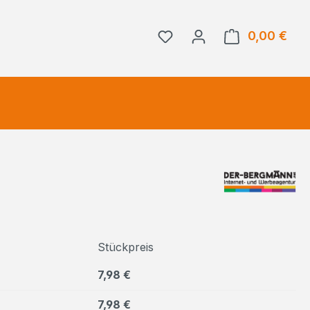
0,00 €
Ware
Stückpreis
7,98 €
7,98 €