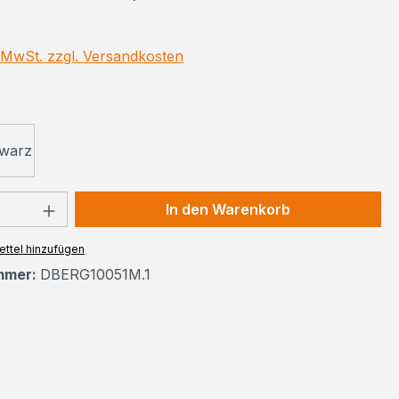
. MwSt. zzgl. Versandkosten
ählen
warz
 Anzahl: Gib den gewünschten Wert ein 
In den Warenkorb
ttel hinzufügen
mmer:
DBERG10051M.1