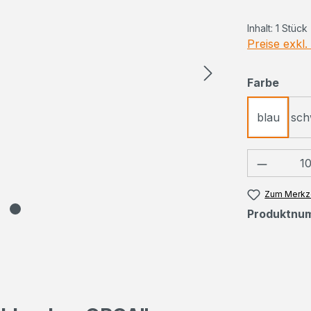
Inhalt:
1 Stück
Preise exkl
ausw
Farbe
blau
sch
Produkt
Zum Merkze
Produktnu