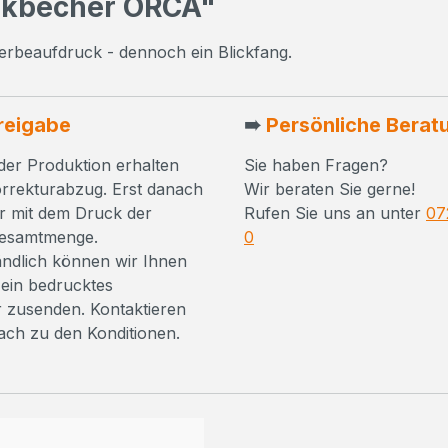
ikbecher ORCA"
erbeaufdruck - dennoch ein Blickfang.
reigabe
➠
Persönliche Berat
der Produktion erhalten
Sie haben Fragen?
orrekturabzug. Erst danach
Wir beraten Sie gerne!
r mit dem Druck der
Rufen Sie uns an unter
07
Gesamtmenge.
0
ändlich können wir Ihnen
ein bedrucktes
 zusenden. Kontaktieren
fach zu den Konditionen.