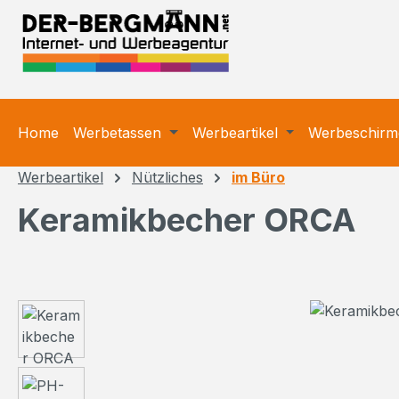
m Hauptinhalt springen
Zur Suche springen
Zur Hauptnavigation springen
Home
Werbetassen
Werbeartikel
Werbeschirm
Werbeartikel
Nützliches
im Büro
Keramikbecher ORCA
Bildergalerie überspringen