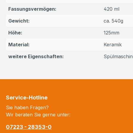
Fassungsvermögen:
420 ml
Gewicht:
ca. 540g
Höhe:
125mm
Material:
Keramik
weitere Eigenschaften:
Spülmaschin
Service-Hotline
Sie haben Fragen?
Wir beraten Sie gerne unter:
07223 - 28353-0